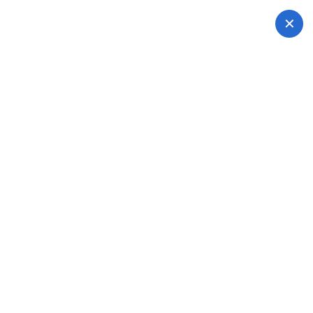
登录平台
✕
标签云列表
按标签聚合浏览相关文章
开云体育快讯：LPL劲旅小组赛遭遇冷门落败